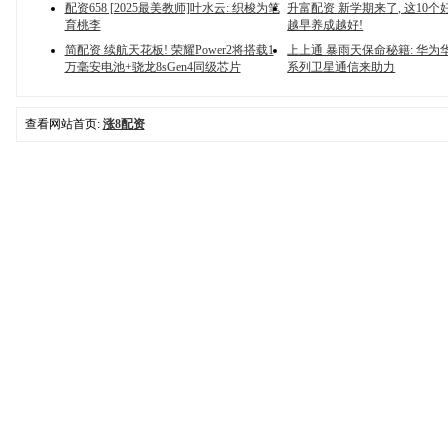
配资658 [2025最美教师]叶水云: 织梭为笔
升富配资 新学期来了, 这10个
育桃李
越早养成越好!
简配资 续航天花板! 荣耀Power2将搭载1
上上通 暴雨天保命秘籍: 华为华为P
万毫安电池+骁龙8sGen4同级芯片
系列卫星通信来助力
查看网站首页:
涨8配资