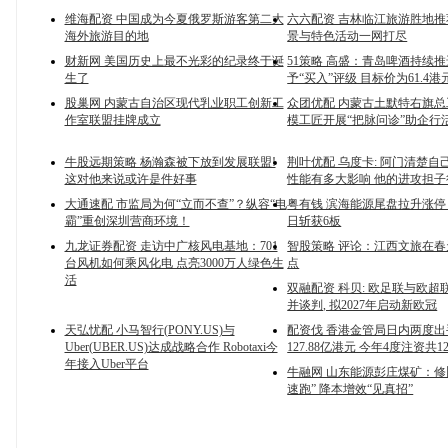
维海配资 中国成为今夏俄罗斯游客第二大
六六配资 吉林临江旅游胜地
海外旅游目的地
景与特色活动一网打尽
财新网 美国历史上最不光彩的纪录终于诞
51策略 高盛：青岛啤酒持续
生了
予“买入”评级 目标价为61.4港
股巢网 内蒙古自治区现代乳业职工创新工
众团优配 内蒙古土默特右旗
作室联盟挂牌成立
模工匠开展“把脉问诊”助企行
牛股远期策略 杨瀚森被下放到发展联盟!
荆叶优配 乌度卡: 阿门清楚自
这对他来说或许是件好事
性能有多大影响 他的进攻担子
大通速配 市监局为何“立而不查”？纵容“电
粤有钱 滨海能源尾盘拉升涨停
霸”重创深圳营商环境！
日斩获6板
九龙证券配资 走访中广核风电基地：701
智股策略 评论：江西文旅在
台风机如何乘风化电 点亮3000万人绿色生
点
活
双融配资 科贝: 欧足联与欧超
并谈判, 拟2027年启动新欧冠
天弘忧配 小马智行(PONY.US)与
配资伐 香港金管局日内两度出
Uber(UBER.US)达成战略合作 Robotaxi今
127.88亿港元 今年4度注资共1
年接入Uber平台
牛融网 山东能源彭庄煤矿：修
速跑” 降本增效“见真招”