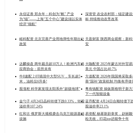
永信证券 郑永年：科创为“帆” 产业
深资管 农业农村部：锚定建
为“锚”——上海“五个中心”建设须以实体
标 持续推动农垦改革
经济“领航”
峪科配资 北京完善产业用地弹性年期出让
天盈财富 陕西两会观察：新
政策
安
达麟操盘 两年裁员超10万人！欧洲汽车供
大咖配资 2025年蒙古对外贸易
应商协会：前所未有
美元 中国占比40.7%
牛8速配 2.0T插混中大型SUV，车长超5
方道配资 2026年我国将采取
米，油耗仅6升多!
善“国补”政策机制 均衡有序
股涨柜 科学家发现太阳系外“超级地球”
粤有钱配资 操纵斯格明子新
下一代智能设备
金勺子 4月24日晶科转债下跌0.33%，转股
蓝乔配资 4月24日合顺转债下跌
溢价率107.24%
股溢价率23.1%
红和古 俄罗斯大规模袭击乌克兰能源基础
易资配 杨幂新剧拿奖，赵丽
设施
粒无收，85花top还能争十年