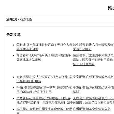
涨8
涨8配资
»
站点地图
最新文章
荣利通 外交部评澳外长言论：无权介入当
嗨牛股票 欧洲六月热浪致谷物
事国间涉海问题
失逾20亿欧元
闻道资本 4天697场对决！海淀3×3超级争
恒运资本 北京王府中环商场
霸赛北体大站超燃
塌陷，顾客乘坐时听到巨响跑
场：正排查原因
金来源配资 经济学家直言: 楼市大变天, 房
春安配资 广州不再依赖土地财
子终将回归日用品
牛8配资 普通家庭的第一辆车, 还是SUV实
牛道配资 散户的财富幻觉 牛
用, 这两款油耗经济还耐用
陷阱”
华楚新起点 海自增设CVM舰级，日完全
天胜资产 武契奇明确表态，
能造8万吨级航母，电弹航母应已在计划中
的附庸，给出了加入欧盟最后
鸿牛配资 10月19日周生生黄金价格1266元
广禾配资 新基金业绩大分化
克